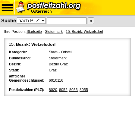
Suche
Ihre Position:
Startseite
-
Steiermark
-
15. Bezirk: Wetzelsdorf
15. Bezirk: Wetzelsdorf
Kategorie:
Stadt- / Ortsteil
Bundesland:
Steiermark
Bezirk:
Bezirk Graz
Stadt:
Graz
amtlicher
Gemeindeschlüssel:
6010116
Postleitzahlen (PLZ):
8020
,
8052
,
8053
,
8055