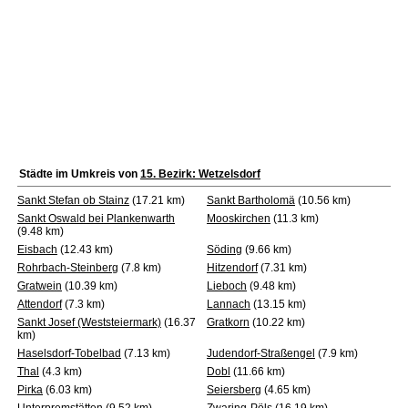
Städte im Umkreis von
15. Bezirk: Wetzelsdorf
Sankt Stefan ob Stainz
(17.21 km)
Sankt Bartholomä
(10.56 km)
Sankt Oswald bei Plankenwarth
Mooskirchen
(11.3 km)
(9.48 km)
Eisbach
(12.43 km)
Söding
(9.66 km)
Rohrbach-Steinberg
(7.8 km)
Hitzendorf
(7.31 km)
Gratwein
(10.39 km)
Lieboch
(9.48 km)
Attendorf
(7.3 km)
Lannach
(13.15 km)
Sankt Josef (Weststeiermark)
(16.37
Gratkorn
(10.22 km)
km)
Haselsdorf-Tobelbad
(7.13 km)
Judendorf-Straßengel
(7.9 km)
Thal
(4.3 km)
Dobl
(11.66 km)
Pirka
(6.03 km)
Seiersberg
(4.65 km)