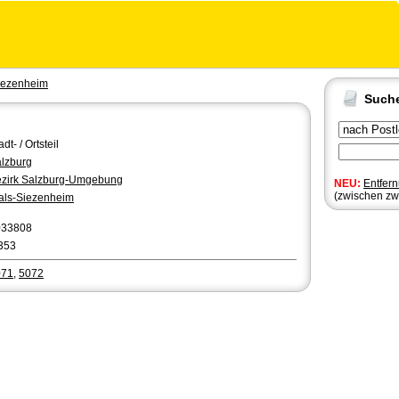
iezenheim
Such
adt- / Ortsteil
lzburg
zirk Salzburg-Umgebung
NEU:
Entfer
(zwischen zw
ls-Siezenheim
033808
353
071
,
5072