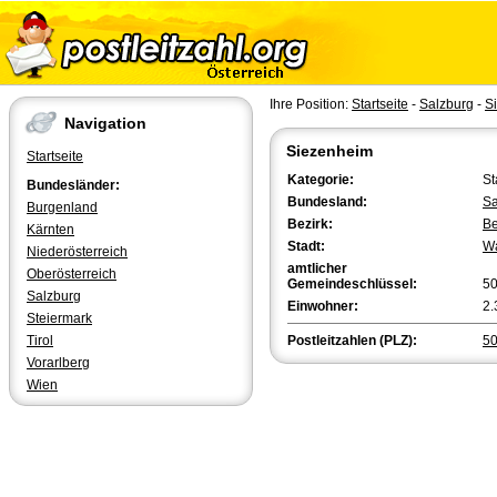
Ihre Position:
Startseite
-
Salzburg
-
S
Navigation
Siezenheim
Startseite
Kategorie:
St
Bundesländer:
Bundesland:
Sa
Burgenland
Bezirk:
Be
Kärnten
Stadt:
Wa
Niederösterreich
amtlicher
Oberösterreich
Gemeindeschlüssel:
5
Salzburg
Einwohner:
2.
Steiermark
Tirol
Postleitzahlen (PLZ):
5
Vorarlberg
Wien