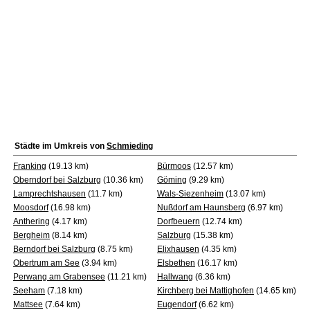
Städte im Umkreis von
Schmieding
Franking
(19.13 km)
Bürmoos
(12.57 km)
Oberndorf bei Salzburg
(10.36 km)
Göming
(9.29 km)
Lamprechtshausen
(11.7 km)
Wals-Siezenheim
(13.07 km)
Moosdorf
(16.98 km)
Nußdorf am Haunsberg
(6.97 km)
Anthering
(4.17 km)
Dorfbeuern
(12.74 km)
Bergheim
(8.14 km)
Salzburg
(15.38 km)
Berndorf bei Salzburg
(8.75 km)
Elixhausen
(4.35 km)
Obertrum am See
(3.94 km)
Elsbethen
(16.17 km)
Perwang am Grabensee
(11.21 km)
Hallwang
(6.36 km)
Seeham
(7.18 km)
Kirchberg bei Mattighofen
(14.65 km)
Mattsee
(7.64 km)
Eugendorf
(6.62 km)