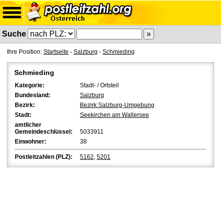
Suche
Ihre Position:
Startseite
-
Salzburg
-
Schmieding
Schmieding
Kategorie:
Stadt- / Ortsteil
Bundesland:
Salzburg
Bezirk:
Bezirk Salzburg-Umgebung
Stadt:
Seekirchen am Wallersee
amtlicher
Gemeindeschlüssel:
5033911
Einwohner:
38
Postleitzahlen (PLZ):
5162
,
5201