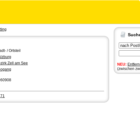
ting
Such
adt- / Ortsteil
lzburg
zirk Zell am See
NEU:
Entfer
(zwischen zw
eogang
060908
7
771