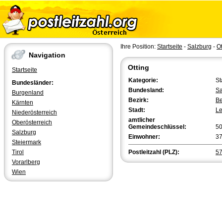
Ihre Position:
Startseite
-
Salzburg
-
Ot
Navigation
Otting
Startseite
Kategorie:
St
Bundesländer:
Bundesland:
Sa
Burgenland
Bezirk:
Be
Kärnten
Stadt:
L
Niederösterreich
amtlicher
Oberösterreich
Gemeindeschlüssel:
5
Salzburg
Einwohner:
3
Steiermark
Tirol
Postleitzahl (PLZ):
5
Vorarlberg
Wien