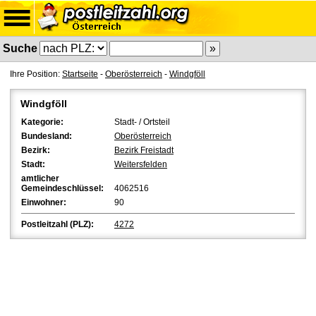
Suche
Ihre Position:
Startseite
-
Oberösterreich
-
Windgföll
Windgföll
Kategorie:
Stadt- / Ortsteil
Bundesland:
Oberösterreich
Bezirk:
Bezirk Freistadt
Stadt:
Weitersfelden
amtlicher
Gemeindeschlüssel:
4062516
Einwohner:
90
Postleitzahl (PLZ):
4272