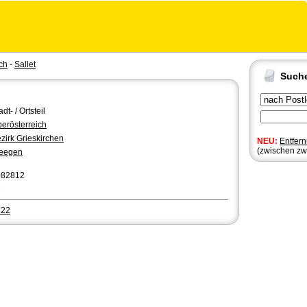
ch
-
Sallet
Such
adt- / Ortsteil
erösterreich
zirk Grieskirchen
NEU:
Entfer
(zwischen zw
teegen
082812
2
722