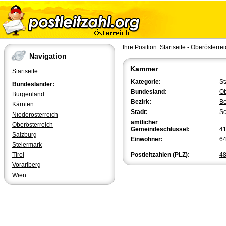
Ihre Position:
Startseite
-
Oberösterrei
Navigation
Kammer
Startseite
Kategorie:
St
Bundesländer:
Bundesland:
Ob
Burgenland
Bezirk:
Be
Kärnten
Stadt:
Sc
Niederösterreich
amtlicher
Oberösterreich
Gemeindeschlüssel:
4
Salzburg
Einwohner:
6
Steiermark
Tirol
Postleitzahlen (PLZ):
4
Vorarlberg
Wien