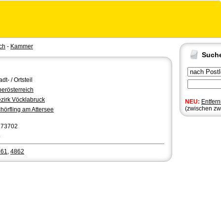
ch
-
Kammer
Such
adt- / Ortsteil
erösterreich
zirk Vöcklabruck
NEU:
Entfer
(zwischen zw
hörfling am Attersee
173702
4
861
,
4862