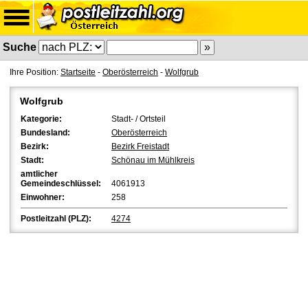
Suche
Ihre Position:
Startseite
-
Oberösterreich
-
Wolfgrub
Wolfgrub
Kategorie:
Stadt- / Ortsteil
Bundesland:
Oberösterreich
Bezirk:
Bezirk Freistadt
Stadt:
Schönau im Mühlkreis
amtlicher
Gemeindeschlüssel:
4061913
Einwohner:
258
Postleitzahl (PLZ):
4274