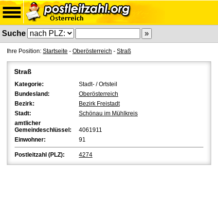
Suche
Ihre Position:
Startseite
-
Oberösterreich
-
Straß
Straß
Kategorie:
Stadt- / Ortsteil
Bundesland:
Oberösterreich
Bezirk:
Bezirk Freistadt
Stadt:
Schönau im Mühlkreis
amtlicher
Gemeindeschlüssel:
4061911
Einwohner:
91
Postleitzahl (PLZ):
4274