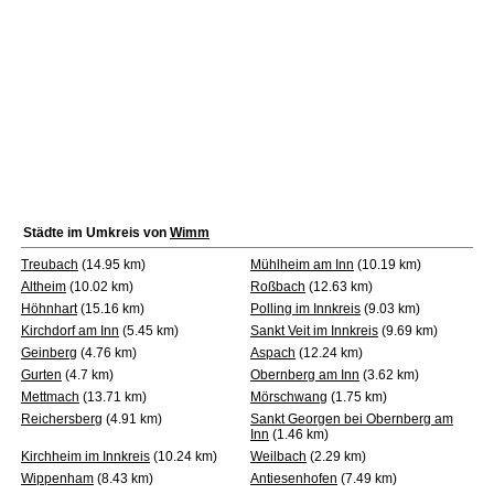
Städte im Umkreis von
Wimm
Treubach
(14.95 km)
Mühlheim am Inn
(10.19 km)
Altheim
(10.02 km)
Roßbach
(12.63 km)
Höhnhart
(15.16 km)
Polling im Innkreis
(9.03 km)
Kirchdorf am Inn
(5.45 km)
Sankt Veit im Innkreis
(9.69 km)
Geinberg
(4.76 km)
Aspach
(12.24 km)
Gurten
(4.7 km)
Obernberg am Inn
(3.62 km)
Mettmach
(13.71 km)
Mörschwang
(1.75 km)
Reichersberg
(4.91 km)
Sankt Georgen bei Obernberg am
Inn
(1.46 km)
Kirchheim im Innkreis
(10.24 km)
Weilbach
(2.29 km)
Wippenham
(8.43 km)
Antiesenhofen
(7.49 km)