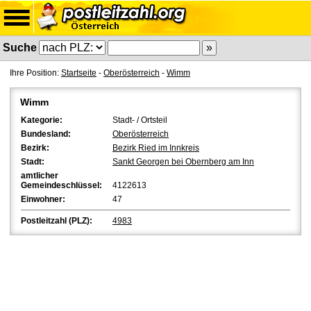
Suche
Ihre Position:
Startseite
-
Oberösterreich
-
Wimm
Wimm
Kategorie:
Stadt- / Ortsteil
Bundesland:
Oberösterreich
Bezirk:
Bezirk Ried im Innkreis
Stadt:
Sankt Georgen bei Obernberg am Inn
amtlicher
Gemeindeschlüssel:
4122613
Einwohner:
47
Postleitzahl (PLZ):
4983