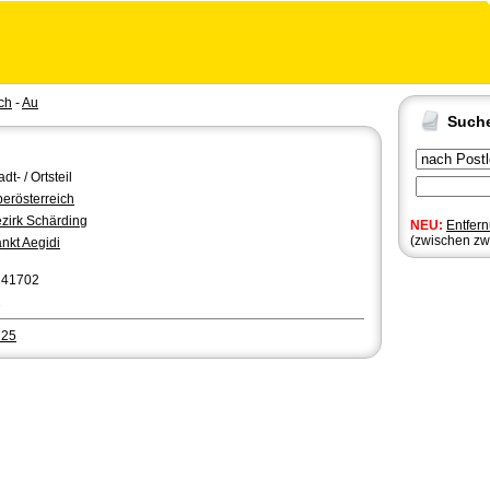
ch
-
Au
Such
adt- / Ortsteil
erösterreich
zirk Schärding
NEU:
Entfer
(zwischen zw
nkt Aegidi
141702
1
725