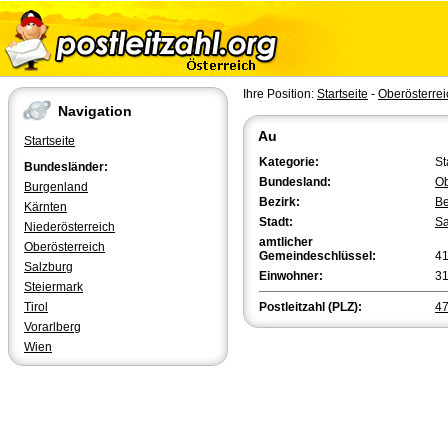
Ihre Position:
Startseite
-
Oberösterrei
Navigation
Au
Startseite
Kategorie:
St
Bundesländer:
Bundesland:
Ob
Burgenland
Bezirk:
Be
Kärnten
Stadt:
Sa
Niederösterreich
amtlicher
Oberösterreich
Gemeindeschlüssel:
4
Salzburg
Einwohner:
3
Steiermark
Tirol
Postleitzahl (PLZ):
4
Vorarlberg
Wien