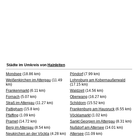
Städte im Umkreis von
Hainleiten
Mondsee
(18.86 km)
Pöndorf
(7.99 km)
Weißenkirchen im Attergau
(11.49
Lohnsburg am Kobernaußerwald
km)
(17.15 km)
Frankenmarkt
(6.11 km)
Waldzell
(14.56 km)
Fornach
(5.07 km)
Oberwang
(16.27 km)
Straß im Attergau
(11.27 km)
Schildorn
(15.52 km)
Pattigham
(15.8 km)
Frankenburg am Hausruck
(6.55 km)
Pfaffing
(1.09 km)
Vöcklamarkt
(1.02 km)
Pramet
(14.72 km)
Sankt Georgen im Attergau
(8.31 km)
Berg im Attergau
(8.54 km)
Nußdorf am Attersee
(14.01 km)
Neukirchen an der Vöckla
(4.28 km)
Attersee
(11.09 km)