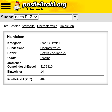
Suche
Ihre Position:
Startseite
-
Oberösterreich
-
Hainleiten
Hainleiten
Kategorie:
Stadt- / Ortsteil
Bundesland:
Oberösterreich
Bezirk:
Bezirk Vöcklabruck
Stadt:
Pfaffing
amtlicher
Gemeindeschlüssel:
4172310
Einwohner:
14
Postleitzahl (PLZ):
4870