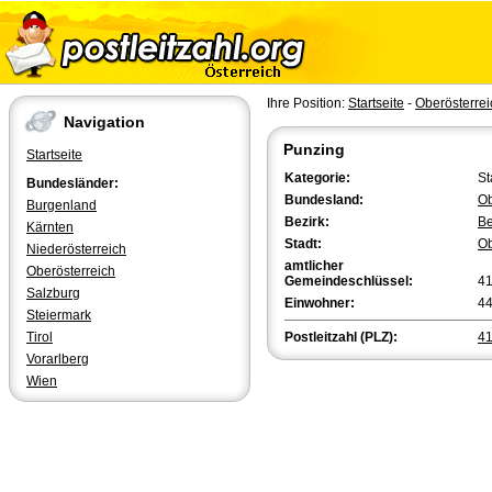
Ihre Position:
Startseite
-
Oberösterrei
Navigation
Punzing
Startseite
Kategorie:
St
Bundesländer:
Bundesland:
Ob
Burgenland
Bezirk:
Be
Kärnten
Stadt:
Ob
Niederösterreich
amtlicher
Oberösterreich
Gemeindeschlüssel:
4
Salzburg
Einwohner:
4
Steiermark
Tirol
Postleitzahl (PLZ):
4
Vorarlberg
Wien