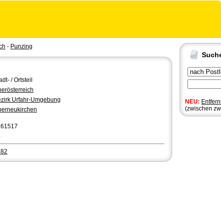
ch
-
Punzing
Such
adt- / Ortsteil
erösterreich
zirk Urfahr-Umgebung
NEU:
Entfer
(zwischen zw
erneukirchen
161517
4
182