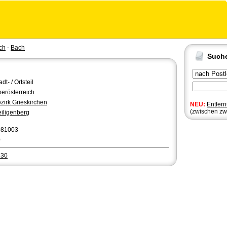
ch
-
Bach
Such
adt- / Ortsteil
erösterreich
zirk Grieskirchen
NEU:
Entfer
(zwischen zw
iligenberg
081003
0
730