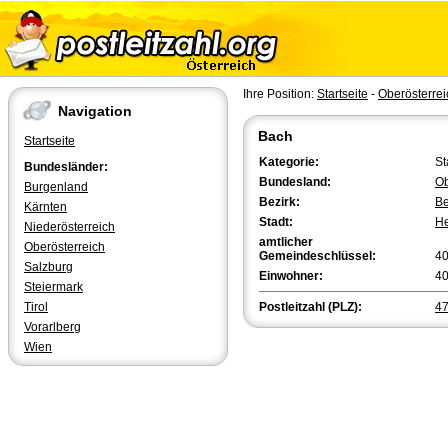
Ihre Position:
Startseite
-
Oberösterrei
Navigation
Bach
Startseite
Kategorie:
St
Bundesländer:
Bundesland:
Ob
Burgenland
Bezirk:
Be
Kärnten
Stadt:
He
Niederösterreich
amtlicher
Oberösterreich
Gemeindeschlüssel:
4
Salzburg
Einwohner:
4
Steiermark
Tirol
Postleitzahl (PLZ):
4
Vorarlberg
Wien