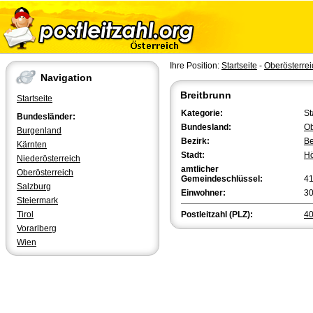
Ihre Position:
Startseite
-
Oberösterrei
Navigation
Breitbrunn
Startseite
Kategorie:
St
Bundesländer:
Bundesland:
Ob
Burgenland
Bezirk:
Be
Kärnten
Stadt:
Hö
Niederösterreich
amtlicher
Oberösterreich
Gemeindeschlüssel:
4
Salzburg
Einwohner:
3
Steiermark
Tirol
Postleitzahl (PLZ):
4
Vorarlberg
Wien