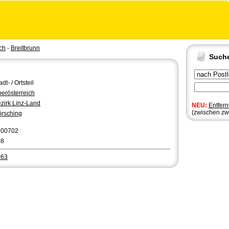
ch
-
Breitbrunn
Such
adt- / Ortsteil
erösterreich
zirk Linz-Land
NEU:
Entfer
(zwischen zw
rsching
100702
08
063