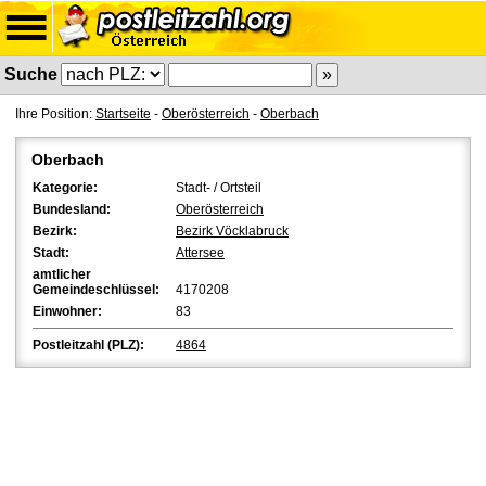
Suche
Ihre Position:
Startseite
-
Oberösterreich
-
Oberbach
Oberbach
Kategorie:
Stadt- / Ortsteil
Bundesland:
Oberösterreich
Bezirk:
Bezirk Vöcklabruck
Stadt:
Attersee
amtlicher
Gemeindeschlüssel:
4170208
Einwohner:
83
Postleitzahl (PLZ):
4864