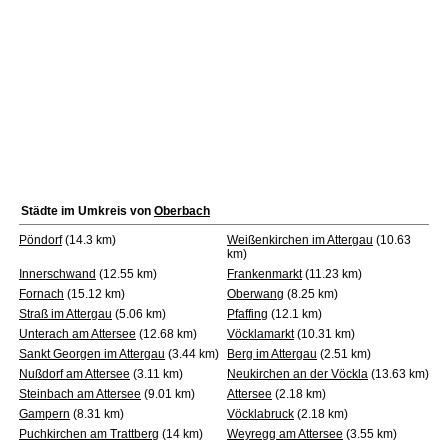
Städte im Umkreis von
Oberbach
Pöndorf
(14.3 km)
Weißenkirchen im Attergau
(10.63
km)
Innerschwand
(12.55 km)
Frankenmarkt
(11.23 km)
Fornach
(15.12 km)
Oberwang
(8.25 km)
Straß im Attergau
(5.06 km)
Pfaffing
(12.1 km)
Unterach am Attersee
(12.68 km)
Vöcklamarkt
(10.31 km)
Sankt Georgen im Attergau
(3.44 km)
Berg im Attergau
(2.51 km)
Nußdorf am Attersee
(3.11 km)
Neukirchen an der Vöckla
(13.63 km)
Steinbach am Attersee
(9.01 km)
Attersee
(2.18 km)
Gampern
(8.31 km)
Vöcklabruck
(2.18 km)
Puchkirchen am Trattberg
(14 km)
Weyregg am Attersee
(3.55 km)