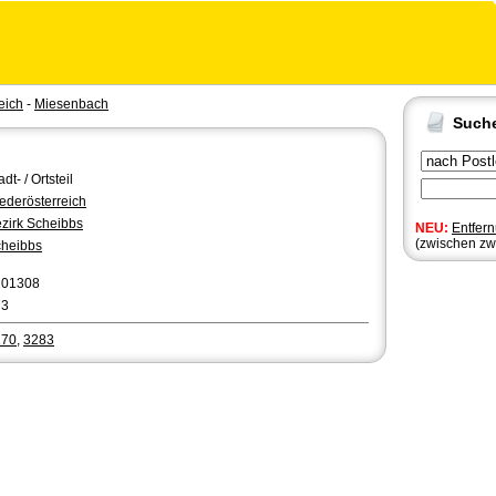
eich
-
Miesenbach
Such
adt- / Ortsteil
ederösterreich
zirk Scheibbs
NEU:
Entfer
(zwischen zw
heibbs
201308
73
270
,
3283