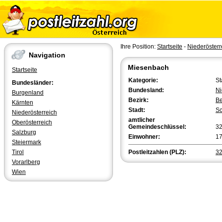
Ihre Position:
Startseite
-
Niederösterr
Navigation
Miesenbach
Startseite
Kategorie:
St
Bundesländer:
Bundesland:
Ni
Burgenland
Bezirk:
Be
Kärnten
Stadt:
Sc
Niederösterreich
amtlicher
Oberösterreich
Gemeindeschlüssel:
3
Salzburg
Einwohner:
1
Steiermark
Tirol
Postleitzahlen (PLZ):
3
Vorarlberg
Wien