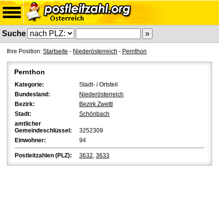
Suche
Ihre Position:
Startseite
-
Niederösterreich
-
Pernthon
Pernthon
Kategorie:
Stadt- / Ortsteil
Bundesland:
Niederösterreich
Bezirk:
Bezirk Zwettl
Stadt:
Schönbach
amtlicher
Gemeindeschlüssel:
3252309
Einwohner:
94
Postleitzahlen (PLZ):
3632
,
3633