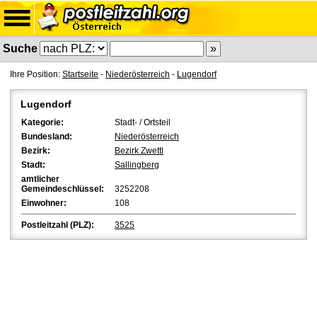
Suche
Ihre Position:
Startseite
-
Niederösterreich
-
Lugendorf
Lugendorf
Kategorie:
Stadt- / Ortsteil
Bundesland:
Niederösterreich
Bezirk:
Bezirk Zwettl
Stadt:
Sallingberg
amtlicher
Gemeindeschlüssel:
3252208
Einwohner:
108
Postleitzahl (PLZ):
3525