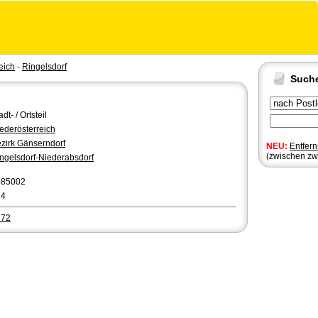
eich
-
Ringelsdorf
Such
adt- / Ortsteil
ederösterreich
zirk Gänserndorf
NEU:
Entfer
(zwischen zw
ngelsdorf-Niederabsdorf
085002
14
272