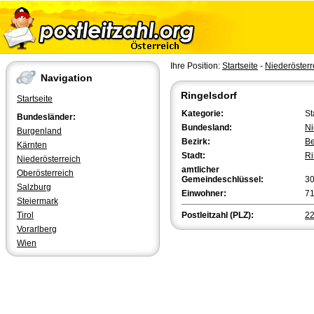
Ihre Position:
Startseite
-
Niederösterr
Navigation
Ringelsdorf
Startseite
Kategorie:
St
Bundesländer:
Bundesland:
Ni
Burgenland
Bezirk:
Be
Kärnten
Stadt:
Ri
Niederösterreich
amtlicher
Oberösterreich
Gemeindeschlüssel:
3
Salzburg
Einwohner:
7
Steiermark
Tirol
Postleitzahl (PLZ):
2
Vorarlberg
Wien