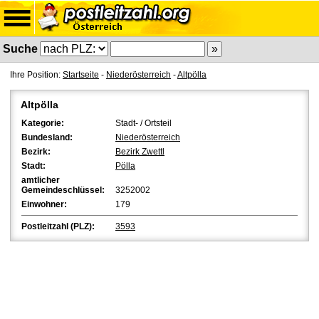
Suche
Ihre Position:
Startseite
-
Niederösterreich
-
Altpölla
Altpölla
Kategorie:
Stadt- / Ortsteil
Bundesland:
Niederösterreich
Bezirk:
Bezirk Zwettl
Stadt:
Pölla
amtlicher
Gemeindeschlüssel:
3252002
Einwohner:
179
Postleitzahl (PLZ):
3593