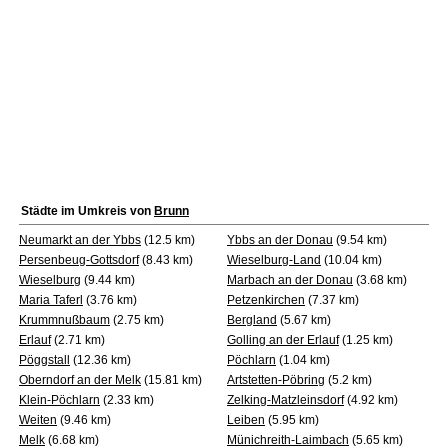
Städte im Umkreis von
Brunn
Neumarkt an der Ybbs
(12.5 km)
Ybbs an der Donau
(9.54 km)
Persenbeug-Gottsdorf
(8.43 km)
Wieselburg-Land
(10.04 km)
Wieselburg
(9.44 km)
Marbach an der Donau
(3.68 km)
Maria Taferl
(3.76 km)
Petzenkirchen
(7.37 km)
Krummnußbaum
(2.75 km)
Bergland
(5.67 km)
Erlauf
(2.71 km)
Golling an der Erlauf
(1.25 km)
Pöggstall
(12.36 km)
Pöchlarn
(1.04 km)
Oberndorf an der Melk
(15.81 km)
Artstetten-Pöbring
(5.2 km)
Klein-Pöchlarn
(2.33 km)
Zelking-Matzleinsdorf
(4.92 km)
Weiten
(9.46 km)
Leiben
(5.95 km)
Melk
(6.68 km)
Münichreith-Laimbach
(5.65 km)