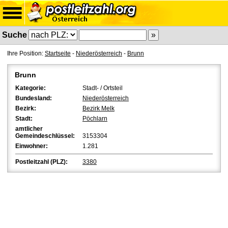
Suche
Ihre Position:
Startseite
-
Niederösterreich
-
Brunn
Brunn
Kategorie:
Stadt- / Ortsteil
Bundesland:
Niederösterreich
Bezirk:
Bezirk Melk
Stadt:
Pöchlarn
amtlicher
Gemeindeschlüssel:
3153304
Einwohner:
1.281
Postleitzahl (PLZ):
3380