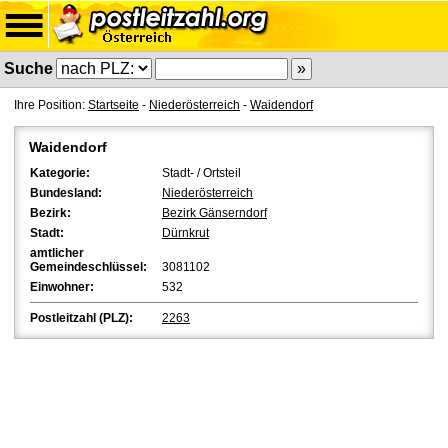
Suche
Ihre Position:
Startseite
-
Niederösterreich
-
Waidendorf
Waidendorf
Kategorie:
Stadt- / Ortsteil
Bundesland:
Niederösterreich
Bezirk:
Bezirk Gänserndorf
Stadt:
Dürnkrut
amtlicher
Gemeindeschlüssel:
3081102
Einwohner:
532
Postleitzahl (PLZ):
2263