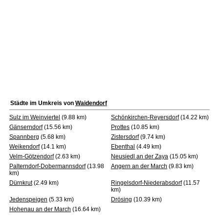
Städte im Umkreis von
Waidendorf
Sulz im Weinviertel
(9.88 km)
Schönkirchen-Reyersdorf
(14.22 km)
Gänserndorf
(15.56 km)
Prottes
(10.85 km)
Spannberg
(5.68 km)
Zistersdorf
(9.74 km)
Weikendorf
(14.1 km)
Ebenthal
(4.49 km)
Velm-Götzendorf
(2.63 km)
Neusiedl an der Zaya
(15.05 km)
Palterndorf-Dobermannsdorf
(13.98
Angern an der March
(9.83 km)
km)
Dürnkrut
(2.49 km)
Ringelsdorf-Niederabsdorf
(11.57
km)
Jedenspeigen
(5.33 km)
Drösing
(10.39 km)
Hohenau an der March
(16.64 km)