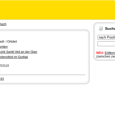
elach
Such
adt- / Ortsteil
rnten
zirk Sankt Veit an der Glan
NEU:
Entfer
(zwischen zw
itensfeld im Gurktal
053110
0
343