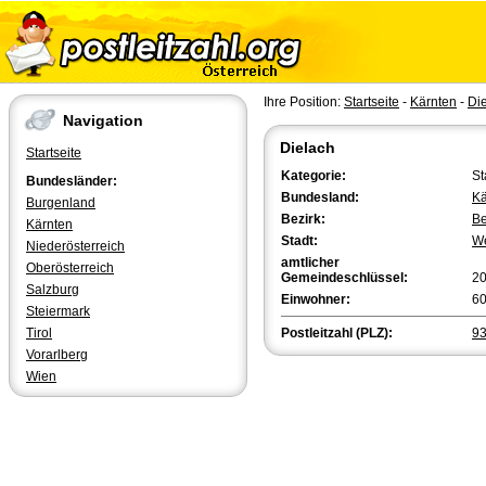
Ihre Position:
Startseite
-
Kärnten
-
Di
Navigation
Dielach
Startseite
Kategorie:
St
Bundesländer:
Bundesland:
Kä
Burgenland
Bezirk:
Be
Kärnten
Stadt:
We
Niederösterreich
amtlicher
Oberösterreich
Gemeindeschlüssel:
2
Salzburg
Einwohner:
6
Steiermark
Tirol
Postleitzahl (PLZ):
9
Vorarlberg
Wien