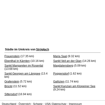
Städte im Umkreis von
Ströglach
Frauenstein
(17.35 km)
Maria Saal
(9.32 km)
Ebenthal in Kärnten
(10.16 km)
Sankt Veit an der Glan
(14.26 km)
Sankt Margareten im Rosental
Magdalensberg
(5.09 km)
(13.68 km)
Sankt Georgen am Längsee
(13.4
Poggersdorf
(1.62 km)
km)
Grafenstein
(5.72 km)
Gallizien
(11.74 km)
Brückl
(11.52 km)
Sankt Kanzian am Klopeiner See
(9.24 km)
Sittersdorf
(16.94 km)
Deutschland
-
Österreich
-
Schweiz
-
USA
|
Datenschutz
-
Impressum