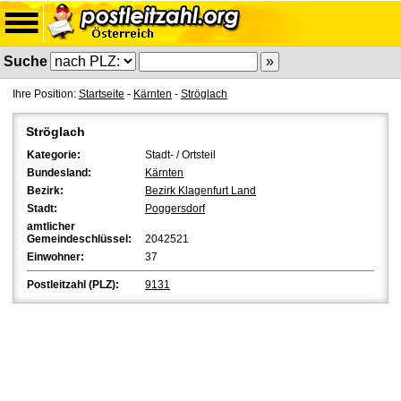
Suche
Ihre Position:
Startseite
-
Kärnten
-
Ströglach
Ströglach
Kategorie:
Stadt- / Ortsteil
Bundesland:
Kärnten
Bezirk:
Bezirk Klagenfurt Land
Stadt:
Poggersdorf
amtlicher
Gemeindeschlüssel:
2042521
Einwohner:
37
Postleitzahl (PLZ):
9131