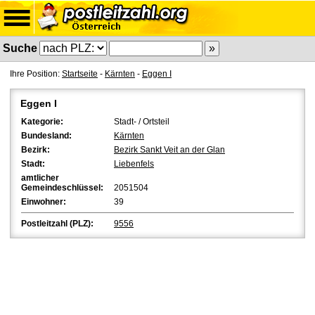
Suche
Ihre Position:
Startseite
-
Kärnten
-
Eggen I
Eggen I
Kategorie:
Stadt- / Ortsteil
Bundesland:
Kärnten
Bezirk:
Bezirk Sankt Veit an der Glan
Stadt:
Liebenfels
amtlicher
Gemeindeschlüssel:
2051504
Einwohner:
39
Postleitzahl (PLZ):
9556