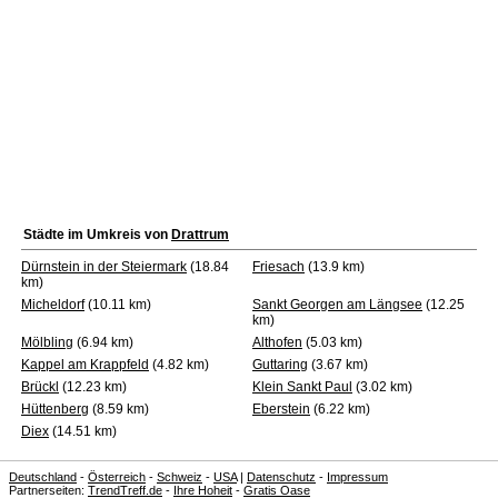
Städte im Umkreis von
Drattrum
Dürnstein in der Steiermark
(18.84
Friesach
(13.9 km)
km)
Micheldorf
(10.11 km)
Sankt Georgen am Längsee
(12.25
km)
Mölbling
(6.94 km)
Althofen
(5.03 km)
Kappel am Krappfeld
(4.82 km)
Guttaring
(3.67 km)
Brückl
(12.23 km)
Klein Sankt Paul
(3.02 km)
Hüttenberg
(8.59 km)
Eberstein
(6.22 km)
Diex
(14.51 km)
Deutschland
-
Österreich
-
Schweiz
-
USA
|
Datenschutz
-
Impressum
Partnerseiten:
TrendTreff.de
-
Ihre Hoheit
-
Gratis Oase