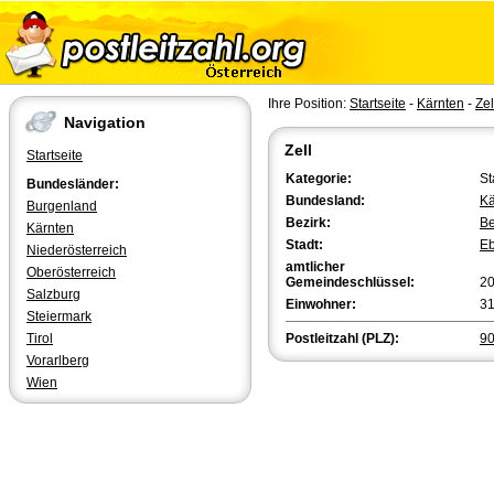
Ihre Position:
Startseite
-
Kärnten
-
Zel
Navigation
Zell
Startseite
Kategorie:
St
Bundesländer:
Bundesland:
Kä
Burgenland
Bezirk:
Be
Kärnten
Stadt:
Eb
Niederösterreich
amtlicher
Oberösterreich
Gemeindeschlüssel:
2
Salzburg
Einwohner:
3
Steiermark
Tirol
Postleitzahl (PLZ):
9
Vorarlberg
Wien