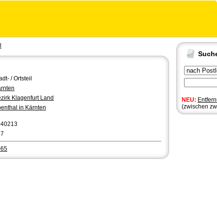
l
Such
adt- / Ortsteil
rnten
zirk Klagenfurt Land
NEU:
Entfer
(zwischen zw
enthal in Kärnten
040213
17
065