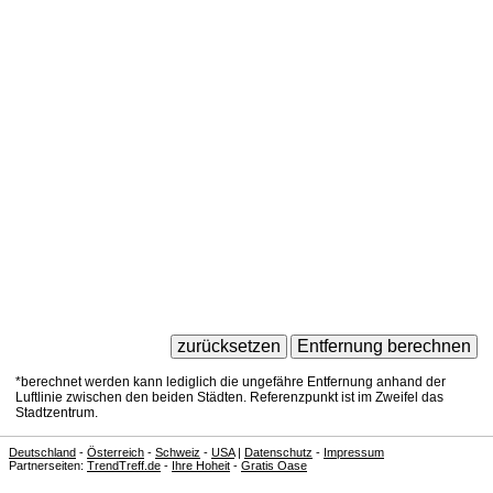
*berechnet werden kann lediglich die ungefähre Entfernung anhand der
Luftlinie zwischen den beiden Städten. Referenzpunkt ist im Zweifel das
Stadtzentrum.
Deutschland
-
Österreich
-
Schweiz
-
USA
|
Datenschutz
-
Impressum
Partnerseiten:
TrendTreff.de
-
Ihre Hoheit
-
Gratis Oase