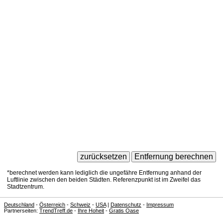
*berechnet werden kann lediglich die ungefähre Entfernung anhand der
Luftlinie zwischen den beiden Städten. Referenzpunkt ist im Zweifel das
Stadtzentrum.
Deutschland
-
Österreich
-
Schweiz
-
USA
|
Datenschutz
-
Impressum
Partnerseiten:
TrendTreff.de
-
Ihre Hoheit
-
Gratis Oase