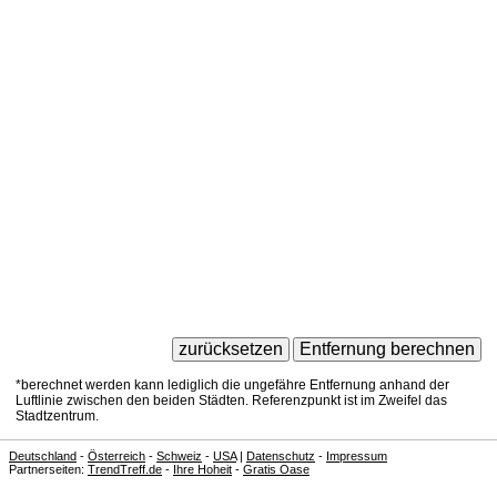
*berechnet werden kann lediglich die ungefähre Entfernung anhand der
Luftlinie zwischen den beiden Städten. Referenzpunkt ist im Zweifel das
Stadtzentrum.
Deutschland
-
Österreich
-
Schweiz
-
USA
|
Datenschutz
-
Impressum
Partnerseiten:
TrendTreff.de
-
Ihre Hoheit
-
Gratis Oase