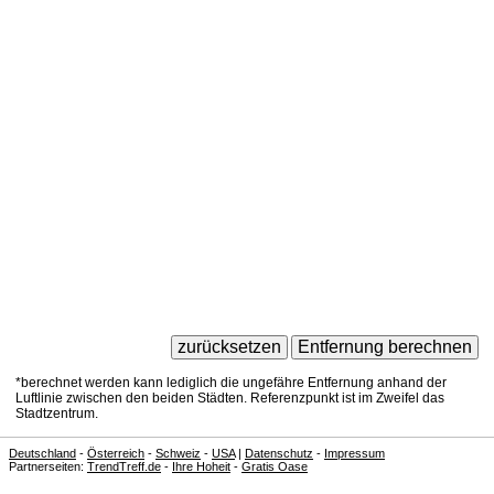
*berechnet werden kann lediglich die ungefähre Entfernung anhand der
Luftlinie zwischen den beiden Städten. Referenzpunkt ist im Zweifel das
Stadtzentrum.
Deutschland
-
Österreich
-
Schweiz
-
USA
|
Datenschutz
-
Impressum
Partnerseiten:
TrendTreff.de
-
Ihre Hoheit
-
Gratis Oase