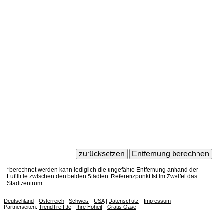
*berechnet werden kann lediglich die ungefähre Entfernung anhand der
Luftlinie zwischen den beiden Städten. Referenzpunkt ist im Zweifel das
Stadtzentrum.
Deutschland
-
Österreich
-
Schweiz
-
USA
|
Datenschutz
-
Impressum
Partnerseiten:
TrendTreff.de
-
Ihre Hoheit
-
Gratis Oase