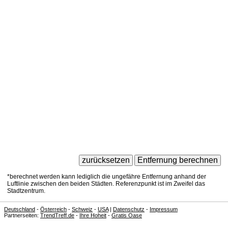
*berechnet werden kann lediglich die ungefähre Entfernung anhand der
Luftlinie zwischen den beiden Städten. Referenzpunkt ist im Zweifel das
Stadtzentrum.
Deutschland
-
Österreich
-
Schweiz
-
USA
|
Datenschutz
-
Impressum
Partnerseiten:
TrendTreff.de
-
Ihre Hoheit
-
Gratis Oase