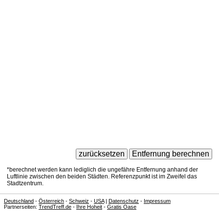
*berechnet werden kann lediglich die ungefähre Entfernung anhand der
Luftlinie zwischen den beiden Städten. Referenzpunkt ist im Zweifel das
Stadtzentrum.
Deutschland
-
Österreich
-
Schweiz
-
USA
|
Datenschutz
-
Impressum
Partnerseiten:
TrendTreff.de
-
Ihre Hoheit
-
Gratis Oase